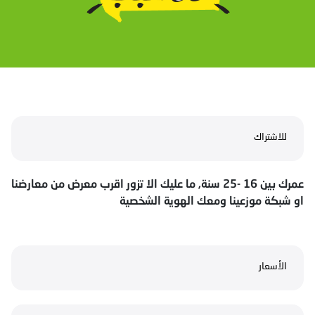
للاشتراك
عمرك بين 16 -25 سنة, ما عليك الا تزور اقرب معرض من معارضنا
او شبكة موزعينا ومعك الهوية الشخصية
الأسعار