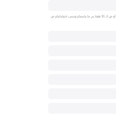
واختيار قيم حزم برنامجك من الـ 3G والدقائق والرسائل أو من الـ 3G فقط زي ما يناسبكم وحسب احتياجاتكم من