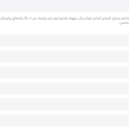
الآن لجميع مشتركي الدفع المسبق، مع برنامج Plus صار بإمكانكم تشكيل البرنامج الخاص فيكم بكل سهولة، 