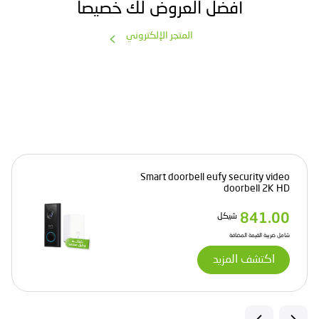
أفضل العروض لك خصيصاً
المتجر الإلكتروني
Smart doorbell eufy security video
doorbell 2K HD
841.00
شيكل
شامل ضريبة القيمة المضافة
اكتشف المزيد