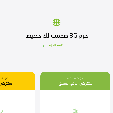
حزم 3G صممت لك خصيصاً
كافة الحزم
شهرية متجدده
شهرية م
مشتركي الدفع المسبق
مشتركي 