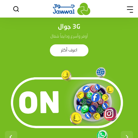
3G جوال
أوفر وأسرع ودايماً شغال
اعرف أكثر