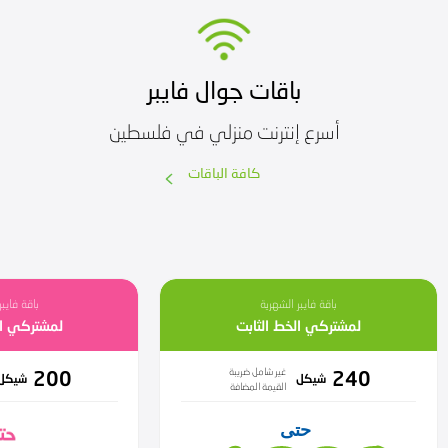
باقات جوال فايبر
أسرع إنترنت منزلي في فلسطين
كافة الباقات
باقة فايبر الشهرية
باقة فايبر
لمشتركي الخط الثابت
لمشتركي ال
غير شامل ضريبة
200
240
شيكل
شيكل
القيمة المضافة